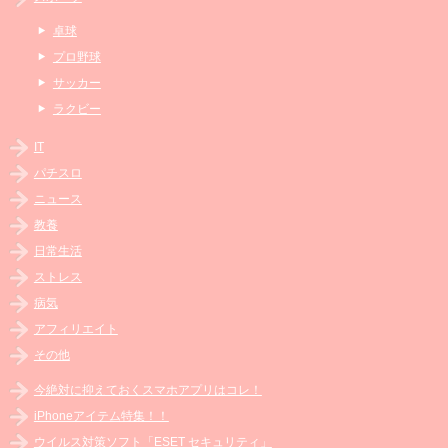
卓球
プロ野球
サッカー
ラクビー
IT
パチスロ
ニュース
教養
日常生活
ストレス
病気
アフィリエイト
その他
今絶対に抑えておくスマホアプリはコレ！
iPhoneアイテム特集！！
ウイルス対策ソフト「ESET セキュリティ」