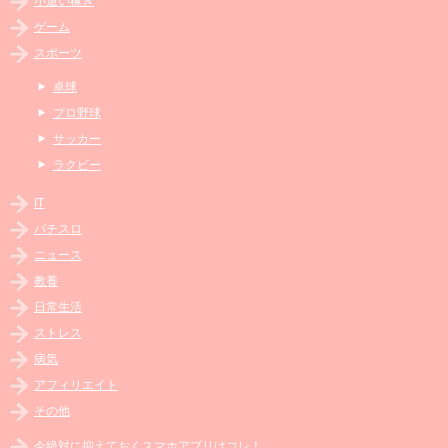
小遣い稼ぎ
ゲーム
スポーツ
卓球
プロ野球
サッカー
ラクビー
IT
パチスロ
ニュース
教養
日常生活
ストレス
病気
アフィリエイト
その他
今絶対に抑えておくスマホアプリはコレ！