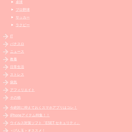
卓球
プロ野球
サッカー
ラクビー
IT
パチスロ
ニュース
教養
日常生活
ストレス
病気
アフィリエイト
その他
今絶対に抑えておくスマホアプリはコレ！
iPhoneアイテム特集！！
ウイルス対策ソフト「ESET セキュリティ」
＜げん玉＞オススメ！