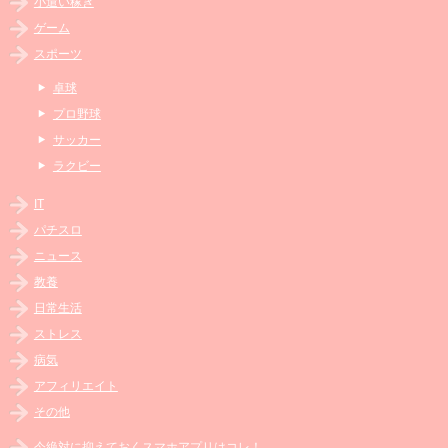
小遣い稼ぎ
ゲーム
スポーツ
卓球
プロ野球
サッカー
ラクビー
IT
パチスロ
ニュース
教養
日常生活
ストレス
病気
アフィリエイト
その他
今絶対に抑えておくスマホアプリはコレ！