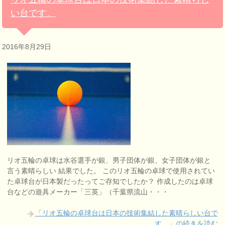
い台です。
2016年8月29日
リオ五輪の卓球は水谷選手が銀、男子団体が銀、女子団体が銀と
言う素晴らしい 結果でした。 このリオ五輪の卓球で使用されてい
た卓球台が日本製だったってご存知でしたか？ 作成したのは卓球
台などの遊具メーカー「三英」（千葉県流山・・・
「リオ五輪の卓球台は日本の技術集結した素晴らしい台で
す。」の続きを読む