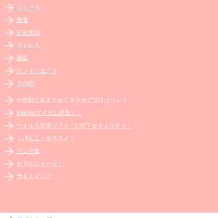
ニュース
教養
日常生活
ストレス
病気
アフィリエイト
その他
今絶対に抑えておくスマホアプリはコレ！
iPhoneアイテム特集！！
ウイルス対策ソフト「ESET セキュリティ」
＜げん玉＞オススメ！
リンク集
おでんにメール！
サイトマップ