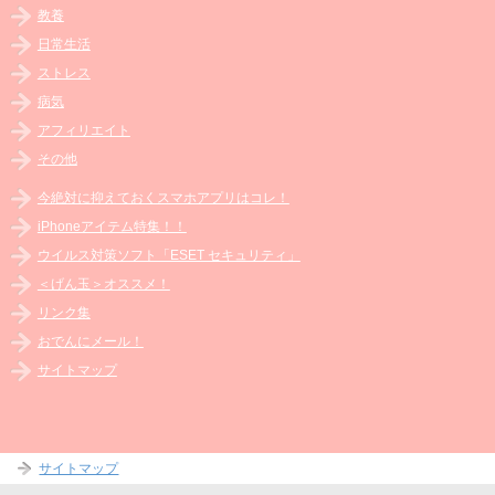
教養
日常生活
ストレス
病気
アフィリエイト
その他
今絶対に抑えておくスマホアプリはコレ！
iPhoneアイテム特集！！
ウイルス対策ソフト「ESET セキュリティ」
＜げん玉＞オススメ！
リンク集
おでんにメール！
サイトマップ
サイトマップ