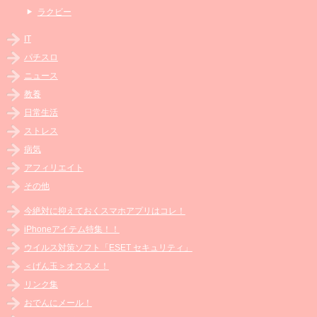
ラクビー
IT
パチスロ
ニュース
教養
日常生活
ストレス
病気
アフィリエイト
その他
今絶対に抑えておくスマホアプリはコレ！
iPhoneアイテム特集！！
ウイルス対策ソフト「ESET セキュリティ」
＜げん玉＞オススメ！
リンク集
おでんにメール！