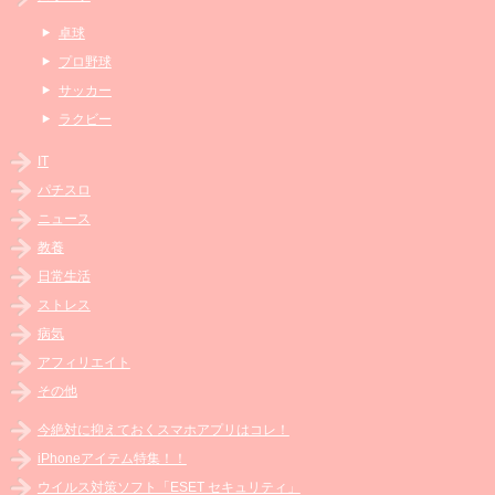
卓球
プロ野球
サッカー
ラクビー
IT
パチスロ
ニュース
教養
日常生活
ストレス
病気
アフィリエイト
その他
今絶対に抑えておくスマホアプリはコレ！
iPhoneアイテム特集！！
ウイルス対策ソフト「ESET セキュリティ」