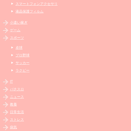
スマートフォンアクセサリ
液晶保護フィルム
小遣い稼ぎ
ゲーム
スポーツ
卓球
プロ野球
サッカー
ラクビー
IT
パチスロ
ニュース
教養
日常生活
ストレス
病気