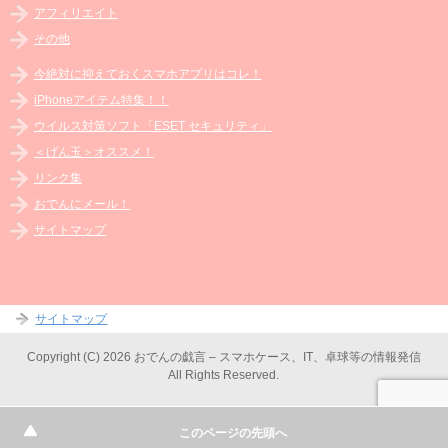
アフィリエイト
その他
今絶対に抑えておくスマホアプリはコレ！
iPhoneアイテム特集！！
ウイルス対策ソフト「ESET セキュリティ」
＜げん玉＞オススメ！
リンク集
おでんにメール！
サイトマップ
サイトマップ
Copyright (C) 2026 おでんの戯言 – スマホケース、IT、卓球等の情報発信
All Rights Reserved.
このページの先頭へ