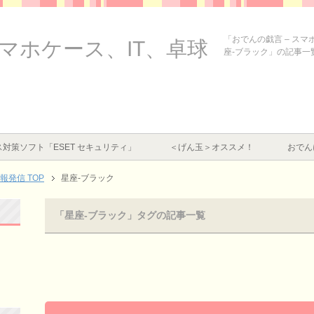
「おでんの戯言 – ス
スマホケース、IT、卓球
座-ブラック」の記事一
対策ソフト「ESET セキュリティ」
＜げん玉＞オススメ！
おでん
情報発信
TOP
星座-ブラック
「星座-ブラック」タグの記事一覧