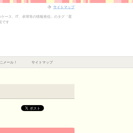
サイトマップ
マホケース、IT、卓球等の情報発信」のタグ「星
覧です
にメール！
サイトマップ