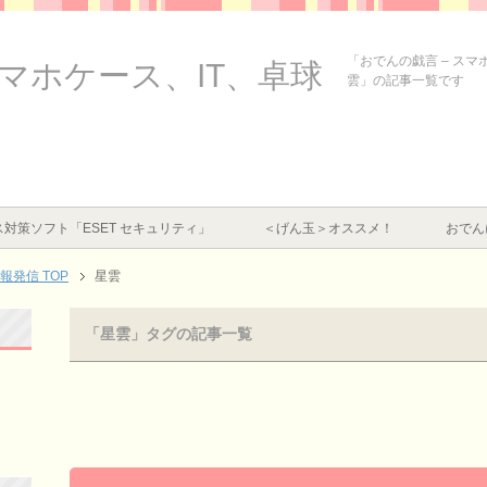
「おでんの戯言 – ス
スマホケース、IT、卓球
雲」の記事一覧です
対策ソフト「ESET セキュリティ」
＜げん玉＞オススメ！
おでん
情報発信
TOP
星雲
「星雲」タグの記事一覧