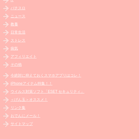
パチスロ
ニュース
教養
日常生活
ストレス
病気
アフィリエイト
その他
今絶対に抑えておくスマホアプリはコレ！
iPhoneアイテム特集！！
ウイルス対策ソフト「ESET セキュリティ」
＜げん玉＞オススメ！
リンク集
おでんにメール！
サイトマップ