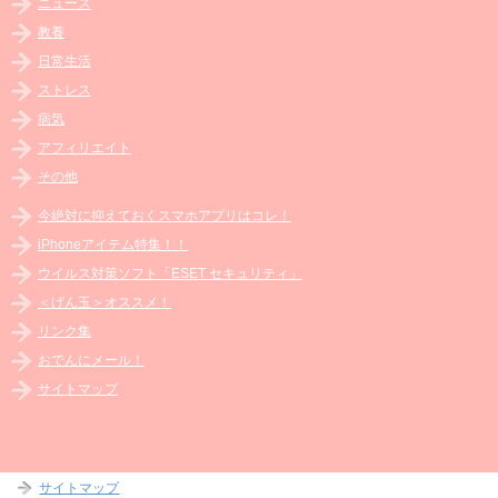
ニュース
教養
日常生活
ストレス
病気
アフィリエイト
その他
今絶対に抑えておくスマホアプリはコレ！
iPhoneアイテム特集！！
ウイルス対策ソフト「ESET セキュリティ」
＜げん玉＞オススメ！
リンク集
おでんにメール！
サイトマップ
サイトマップ