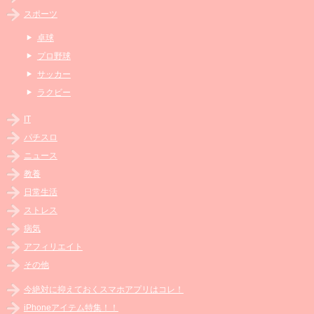
スポーツ
卓球
プロ野球
サッカー
ラクビー
IT
パチスロ
ニュース
教養
日常生活
ストレス
病気
アフィリエイト
その他
今絶対に抑えておくスマホアプリはコレ！
iPhoneアイテム特集！！