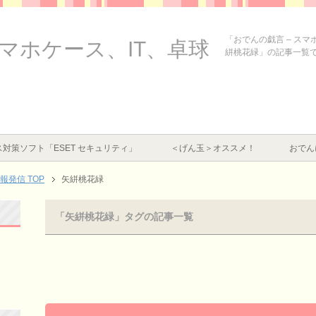
「おでんの戯言 – ス
スマホケース、IT、卓球
絣桃花緑」の記事一覧
対策ソフト「ESET セキュリティ」
＜げん玉＞オススメ！
おでん
情報発信
TOP
矢絣桃花緑
「矢絣桃花緑」タグの記事一覧