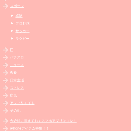
スポーツ
卓球
プロ野球
サッカー
ラクビー
IT
パチスロ
ニュース
教養
日常生活
ストレス
病気
アフィリエイト
その他
今絶対に抑えておくスマホアプリはコレ！
iPhoneアイテム特集！！