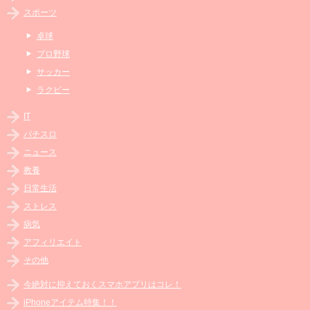
スポーツ
卓球
プロ野球
サッカー
ラクビー
IT
パチスロ
ニュース
教養
日常生活
ストレス
病気
アフィリエイト
その他
今絶対に抑えておくスマホアプリはコレ！
iPhoneアイテム特集！！