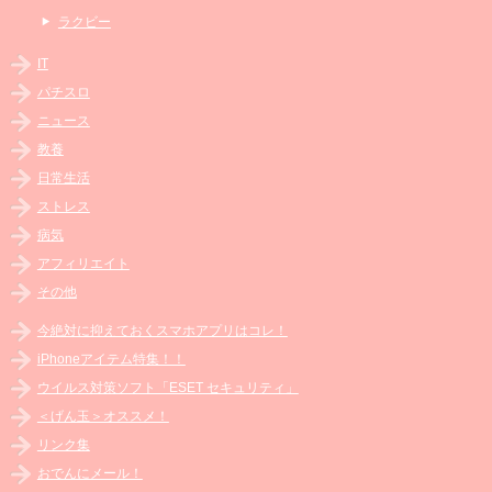
ラクビー
IT
パチスロ
ニュース
教養
日常生活
ストレス
病気
アフィリエイト
その他
今絶対に抑えておくスマホアプリはコレ！
iPhoneアイテム特集！！
ウイルス対策ソフト「ESET セキュリティ」
＜げん玉＞オススメ！
リンク集
おでんにメール！