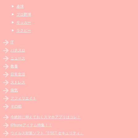
卓球
プロ野球
サッカー
ラクビー
IT
パチスロ
ニュース
教養
日常生活
ストレス
病気
アフィリエイト
その他
今絶対に抑えておくスマホアプリはコレ！
iPhoneアイテム特集！！
ウイルス対策ソフト「ESET セキュリティ」