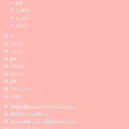
卓球
プロ野球
サッカー
ラクビー
IT
パチスロ
ニュース
教養
日常生活
ストレス
病気
アフィリエイト
その他
今絶対に抑えておくスマホアプリはコレ！
iPhoneアイテム特集！！
ウイルス対策ソフト「ESET セキュリティ」
＜げん玉＞オススメ！