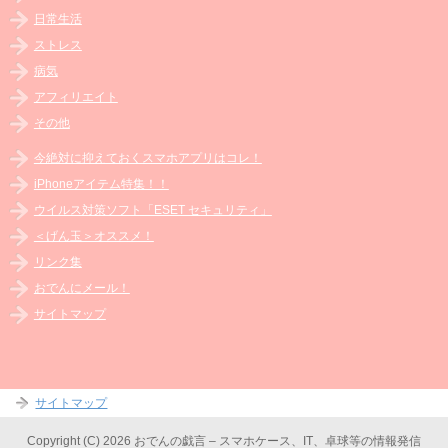
日常生活
ストレス
病気
アフィリエイト
その他
今絶対に抑えておくスマホアプリはコレ！
iPhoneアイテム特集！！
ウイルス対策ソフト「ESET セキュリティ」
＜げん玉＞オススメ！
リンク集
おでんにメール！
サイトマップ
サイトマップ
Copyright (C) 2026 おでんの戯言 – スマホケース、IT、卓球等の情報発信