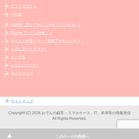
アフィリエイト
その他
今絶対に抑えておくスマホアプリはコレ！
iPhoneアイテム特集！！
ウイルス対策ソフト「ESET セキュリティ」
＜げん玉＞オススメ！
リンク集
おでんにメール！
サイトマップ
サイトマップ
Copyright (C) 2026 おでんの戯言 – スマホケース、IT、卓球等の情報発信
All Rights Reserved.
このページの先頭へ