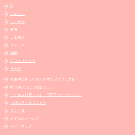
IT
パチスロ
ニュース
教養
日常生活
ストレス
病気
アフィリエイト
その他
今絶対に抑えておくスマホアプリはコレ！
iPhoneアイテム特集！！
ウイルス対策ソフト「ESET セキュリティ」
＜げん玉＞オススメ！
リンク集
おでんにメール！
サイトマップ