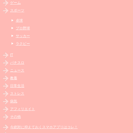
ゲーム
スポーツ
卓球
プロ野球
サッカー
ラクビー
IT
パチスロ
ニュース
教養
日常生活
ストレス
病気
アフィリエイト
その他
今絶対に抑えておくスマホアプリはコレ！