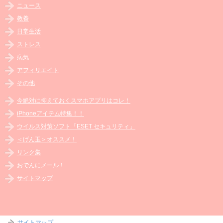
ニュース
教養
日常生活
ストレス
病気
アフィリエイト
その他
今絶対に抑えておくスマホアプリはコレ！
iPhoneアイテム特集！！
ウイルス対策ソフト「ESET セキュリティ」
＜げん玉＞オススメ！
リンク集
おでんにメール！
サイトマップ
サイトマップ