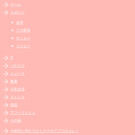
ゲーム
スポーツ
卓球
プロ野球
サッカー
ラクビー
IT
パチスロ
ニュース
教養
日常生活
ストレス
病気
アフィリエイト
その他
今絶対に抑えておくスマホアプリはコレ！