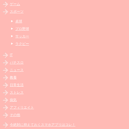
ゲーム
スポーツ
卓球
プロ野球
サッカー
ラクビー
IT
パチスロ
ニュース
教養
日常生活
ストレス
病気
アフィリエイト
その他
今絶対に抑えておくスマホアプリはコレ！