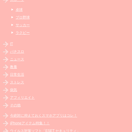
卓球
プロ野球
サッカー
ラクビー
IT
パチスロ
ニュース
教養
日常生活
ストレス
病気
アフィリエイト
その他
今絶対に抑えておくスマホアプリはコレ！
iPhoneアイテム特集！！
ウイルス対策ソフト「ESET セキュリティ」