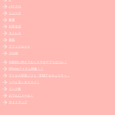
パチスロ
ニュース
教養
日常生活
ストレス
病気
アフィリエイト
その他
今絶対に抑えておくスマホアプリはコレ！
iPhoneアイテム特集！！
ウイルス対策ソフト「ESET セキュリティ」
＜げん玉＞オススメ！
リンク集
おでんにメール！
サイトマップ