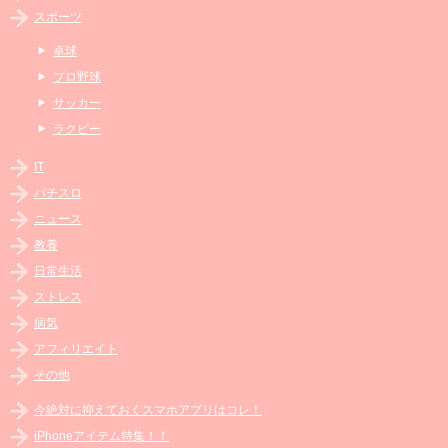
スポーツ
卓球
プロ野球
サッカー
ラクビー
IT
パチスロ
ニュース
教養
日常生活
ストレス
病気
アフィリエイト
その他
今絶対に抑えておくスマホアプリはコレ！
iPhoneアイテム特集！！