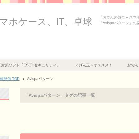
「おでんの戯言 – ス
スマホケース、IT、卓球
「Avispaパターン」
対策ソフト「ESET セキュリティ」
＜げん玉＞オススメ！
おでん
情報発信
TOP
Avispaパターン
「Avispaパターン」タグの記事一覧