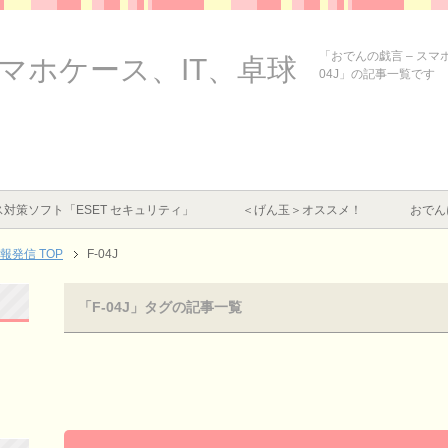
「おでんの戯言 – スマ
スマホケース、IT、卓球
04J」の記事一覧です
対策ソフト「ESET セキュリティ」
＜げん玉＞オススメ！
おでん
情報発信
TOP
F-04J
「F-04J」タグの記事一覧