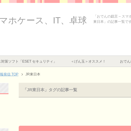
「おでんの戯言 – スマ
スマホケース、IT、卓球
東日本」の記事一覧で
対策ソフト「ESET セキュリティ」
＜げん玉＞オススメ！
おでん
情報発信
TOP
JR東日本
「JR東日本」タグの記事一覧