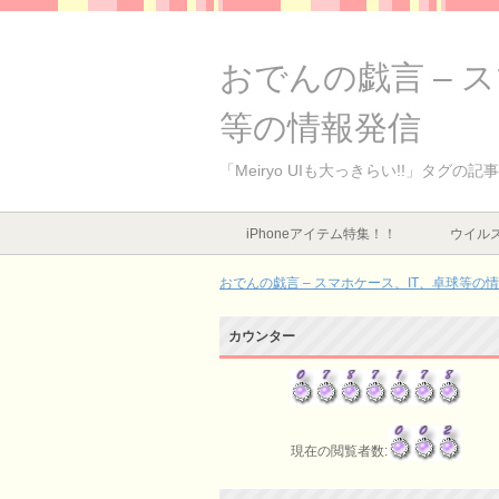
おでんの戯言 – 
等の情報発信
「Meiryo UIも大っきらい!!」タグの記
iPhoneアイテム特集！！
ウイルス
おでんの戯言 – スマホケース、IT、卓球等の
カウンター
現在の閲覧者数: