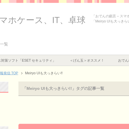
「おでんの戯言 – ス
スマホケース、IT、卓球
「Meiryo UIも大っき
事一覧
対策ソフト「ESET セキュリティ」
＜げん玉＞オススメ！
おでん
情報発信
TOP
Meiryo UIも大っきらい!!
「Meiryo UIも大っきらい!!」タグの記事一覧