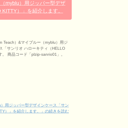
ー（myblu）用ジッパー型デザ
 KITTY）」を紹介します。
 Teach）&マイブルー（myblu）用ジ
「サンリオ ハローキティ（HELLO
 商品コード「plzip-sanrio01」。
yblu）用ジッパー型デザインケース「サン
KITTY）」を紹介します。」の続きを読む