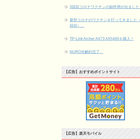
3回目コロナワクチンの副作用が出ました
新型コロナのワクチンを打ってきました（
回目）。
TP-Link Archer AX73 AX5400を購入！
NURO光解約完了。
【広告】おすすめポイントサイト
【広告】楽天モバイル