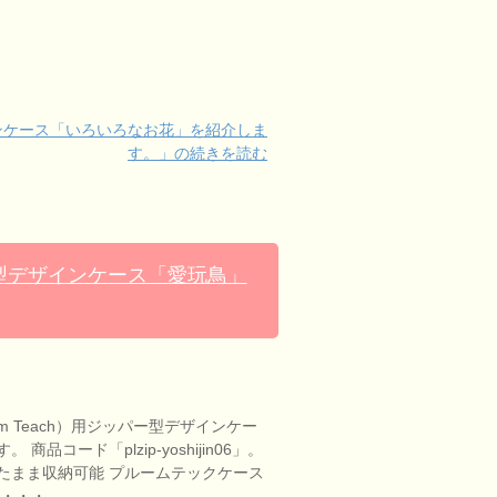
ザインケース「いろいろなお花」を紹介しま
す。」の続きを読む
パー型デザインケース「愛玩鳥」
m Teach）用ジッパー型デザインケー
商品コード「plzip-yoshijin06」。
たまま収納可能 プルームテックケース
ム・・・