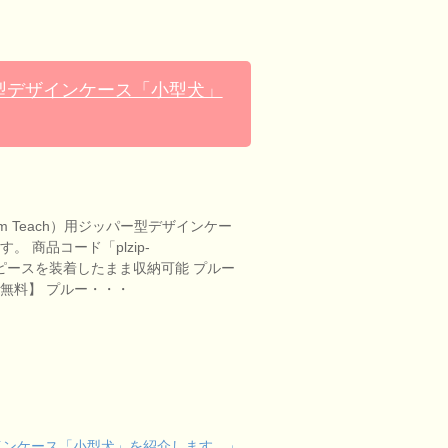
パー型デザインケース「小型犬」
m Teach）用ジッパー型デザインケー
。 商品コード「plzip-
 マウスピースを装着したまま収納可能 プルー
無料】 プルー・・・
デザインケース「小型犬」を紹介します。」