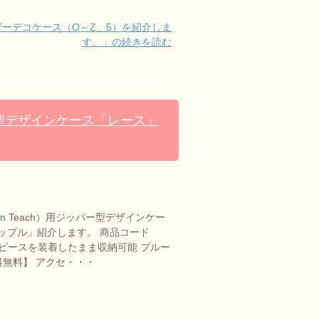
レザーデコケース（O～Z、5）を紹介しま
す。」の続きを読む
パー型デザインケース「レース」
m Teach）用ジッパー型デザインケー
ップル」紹介します。 商品コード
マウスピースを装着したまま収納可能 プルー
料無料】 アクセ・・・