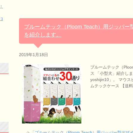
！
3
プルームテック（Ploom Teach）用ジッ
を紹介します。
2019年1月18日
プルームテック（Ploo
ス 「小型犬」紹介します
yoshijin10」。
ムテックケース 【送料
「プルームテック（Ploom Teach）用ジッパー型