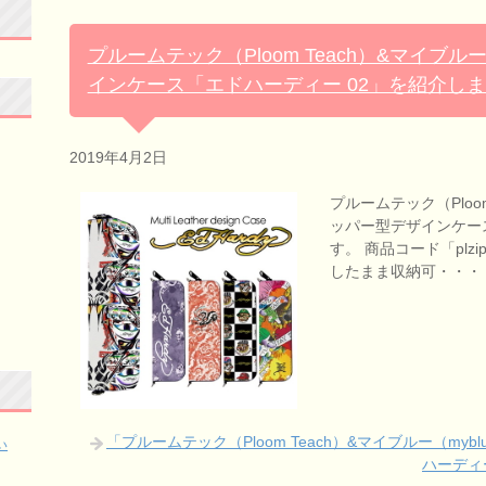
プルームテック（Ploom Teach）&マイブル
インケース「エドハーディー 02」を紹介し
2019年4月2日
プルームテック（Ploom
ッパー型デザインケー
す。 商品コード「plzi
したまま収納可・・・
「プルームテック（Ploom Teach）&マイブルー（m
い
ハーディ