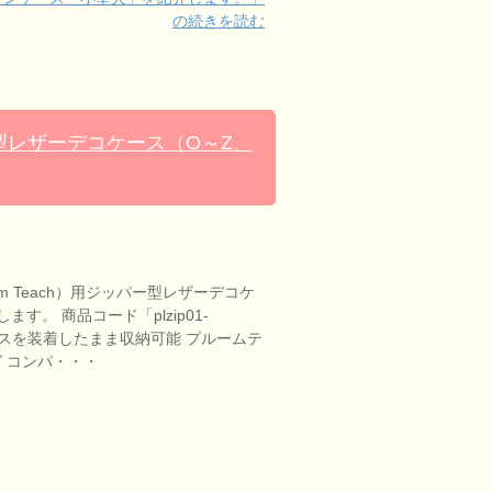
の続きを読む
ー型レザーデコケース（O～Z、
m Teach）用ジッパー型レザーデコケ
ます。 商品コード「plzip01-
ピースを装着したまま収納可能 プルームテ
グ コンパ・・・