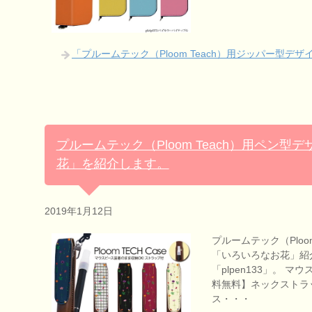
「プルームテック（Ploom Teach）用ジッパー型
プルームテック（Ploom Teach）用ペン
花」を紹介します。
2019年1月12日
プルームテック（Ploo
「いろいろなお花」紹
「plpen133」。 
料無料】ネックストラ
ス・・・