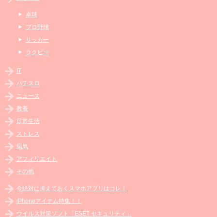
卓球
プロ野球
サッカー
ラクビー
IT
パチスロ
ニュース
教養
日常生活
ストレス
病気
アフィリエイト
その他
今絶対に抑えておくスマホアプリはコレ！
iPhoneアイテム特集！！
ウイルス対策ソフト「ESET セキュリティ」