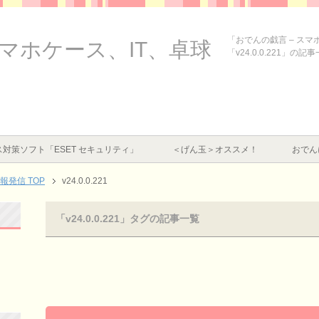
「おでんの戯言 – ス
スマホケース、IT、卓球
「v24.0.0.221」の記
対策ソフト「ESET セキュリティ」
＜げん玉＞オススメ！
おでん
情報発信
TOP
v24.0.0.221
「v24.0.0.221」タグの記事一覧