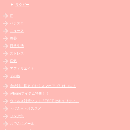
ラクビー
IT
パチスロ
ニュース
教養
日常生活
ストレス
病気
アフィリエイト
その他
今絶対に抑えておくスマホアプリはコレ！
iPhoneアイテム特集！！
ウイルス対策ソフト「ESET セキュリティ」
＜げん玉＞オススメ！
リンク集
おでんにメール！