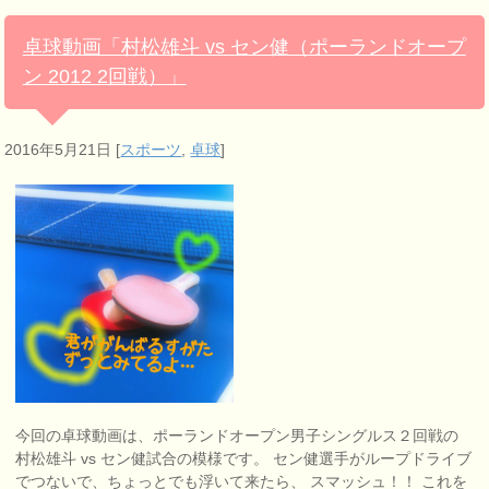
卓球動画「村松雄斗 vs セン健（ポーランドオープ
ン 2012 2回戦）」
2016年5月21日
[
スポーツ
,
卓球
]
今回の卓球動画は、ポーランドオープン男子シングルス２回戦の
村松雄斗 vs セン健試合の模様です。 セン健選手がループドライブ
でつないで、ちょっとでも浮いて来たら、 スマッシュ！！ これを