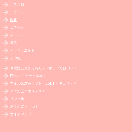
パチスロ
ニュース
教養
日常生活
ストレス
病気
アフィリエイト
その他
今絶対に抑えておくスマホアプリはコレ！
iPhoneアイテム特集！！
ウイルス対策ソフト「ESET セキュリティ」
＜げん玉＞オススメ！
リンク集
おでんにメール！
サイトマップ