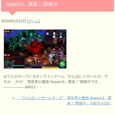
Season3」襲来！”開催中
2016年5月22日
[
ゲーム
]
おでんがやっているオンラインゲーム『かんぱに☆ガールズ』で
すが、 只今”「異世界の魔物 Season3」襲来！”開催中です。
——————&#821・・・
「『かんぱに☆ガールズ』が”「異世界の魔物 Season3」襲
来！”開催中」の続きを読む