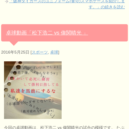
「阪神タイガースのユニフォーム(黄)のスマホケースを紹介しま
す。」の続きを読む
卓球動画「松下浩二 vs 偉関晴光 」
2016年5月25日
[
スポーツ
,
卓球
]
今回の卓球動画は、松下浩二 vs 偉関晴光の試合の模様です。 たぶ