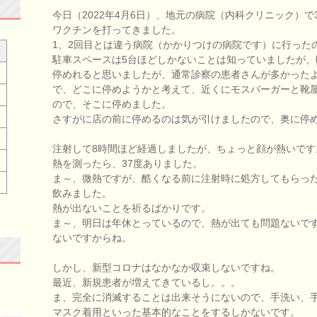
今日（2022年4月6日）、地元の病院（内科クリニック）
ワクチンを打ってきました。
1、2回目とは違う病院（かかりつけの病院です）に行った
駐車スペースは5台ほどしかないことは知っていましたが
停めれると思いましたが、通常診察の患者さんが多かった
で、どこに停めようかと考えて、近くにモスバーガーと靴
ので、そこに停めました。
さすがに店の前に停めるのは気が引けましたので、奥に停
注射して8時間ほど経過しましたが、ちょっと顔が熱いで
熱を測ったら、37度ありました。
ま～、微熱ですが、酷くなる前に注射時に処方してもらっ
飲みました。
熱が出ないことを祈るばかりです。
ま～、明日は年休とっているので、熱が出ても問題ないで
ないですからね。
しかし、新型コロナはなかなか収束しないですね。
最近、新規患者が増えてきているし。。。
ま、完全に消滅することは出来そうにないので、手洗い、
マスク着用といった基本的なことをするしかないです。