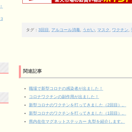
！
3
タグ：
3回目
,
アルコール消毒
,
うがい
,
マスク
,
ワクチン
,
関連記事
職場で新型コロナの感染者が出ました！
コロナワクチンの副作用が出ました！
新型コロナのワクチンを打ってきました（2回目）。
新型コロナのワクチンを打ってきました（1回目）。
県内在住マグネットステッカー 丸型を紹介します。