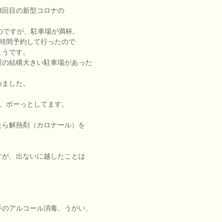
で3回目の新型コロナの
のですが、駐車場が満杯。
、時間予約して行ったので
ようです。
屋の結構大きい駐車場があった
めました。
す。ポーっとしてます。
たら解熱剤（カロナール）を
すが、出ないに越したことは
手のアルコール消毒、うがい、