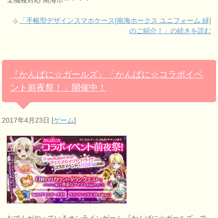
全機種対応 南海ホー・・・
「手帳型デザインスマホケース[南海ホークス ユニフォーム 緑]
のご紹介！」の続きを読む
『かんぱに☆ガールズ』「かんぱに☆コラボイベ
ント前夜祭！」開催中！
2017年4月23日
[
ゲーム
]
おでんがやっているオンラインゲーム 『かんぱに☆ガールズ』で