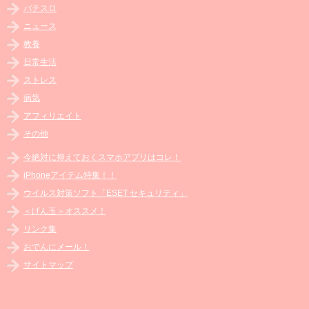
パチスロ
ニュース
教養
日常生活
ストレス
病気
アフィリエイト
その他
今絶対に抑えておくスマホアプリはコレ！
iPhoneアイテム特集！！
ウイルス対策ソフト「ESET セキュリティ」
＜げん玉＞オススメ！
リンク集
おでんにメール！
サイトマップ