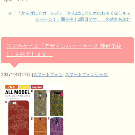
後～ ・・・
「『かんぱに☆ガールズ』「かんぱに☆ルカのおもてなしキャ
ンペーン！」開催中！2回目です。」の続きを読む
スマホケース「デザインハードケース 幾何学紋
1」を紹介します。
2017年4月17日
[
スマートフォン
,
スマートフォンケース
]