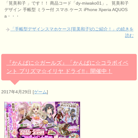
「筧美和子 」です！！ 商品コード「dy-miwako01」。 筧美和子
デザイン 手帳型 ミラー付 スマホ ケース iPhone Xperia AQUOS
a・・・
「手帳型デザインスマホケース[筧美和子]のご紹介！」の続きを
読む
『かんぱに☆ガールズ』「かんぱに☆コラボイベ
ント プリズマ☆イリヤ ドライ!!」開催中！
2017年4月29日
[
ゲーム
]