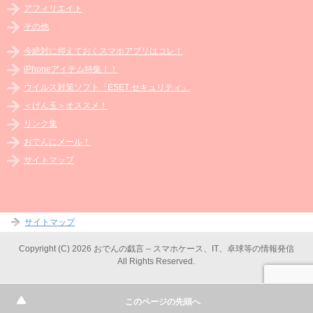
アフィリエイト
その他
今絶対に抑えておくスマホアプリはコレ！
iPhoneアイテム特集！！
ウイルス対策ソフト「ESET セキュリティ」
＜げん玉＞オススメ！
リンク集
おでんにメール！
サイトマップ
サイトマップ
Copyright (C) 2026 おでんの戯言 – スマホケース、IT、卓球等の情報発信
All Rights Reserved.
このページの先頭へ