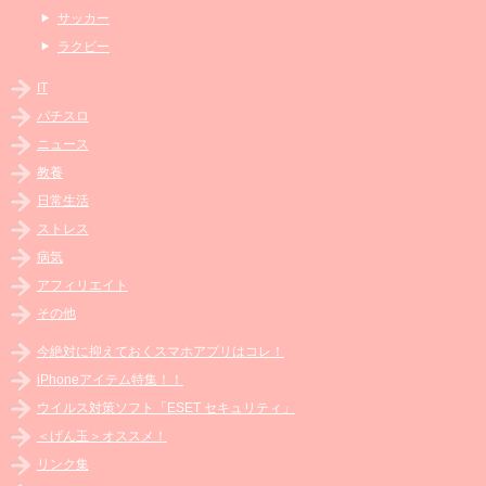
サッカー
ラクビー
IT
パチスロ
ニュース
教養
日常生活
ストレス
病気
アフィリエイト
その他
今絶対に抑えておくスマホアプリはコレ！
iPhoneアイテム特集！！
ウイルス対策ソフト「ESET セキュリティ」
＜げん玉＞オススメ！
リンク集