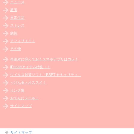
ニュース
教養
日常生活
ストレス
病気
アフィリエイト
その他
今絶対に抑えておくスマホアプリはコレ！
iPhoneアイテム特集！！
ウイルス対策ソフト「ESET セキュリティ」
＜げん玉＞オススメ！
リンク集
おでんにメール！
サイトマップ
サイトマップ