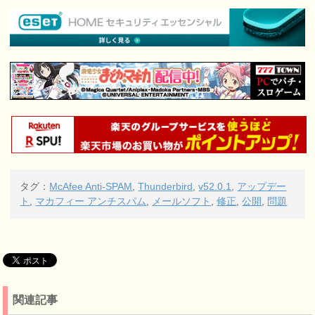
タグ：
McAfee Anti-SPAM
,
Thunderbird
,
v52.0.1
,
アップデー
ト
,
マカフィー アンチスパム
,
メールソフト
,
修正
,
公開
,
問題
関連記事