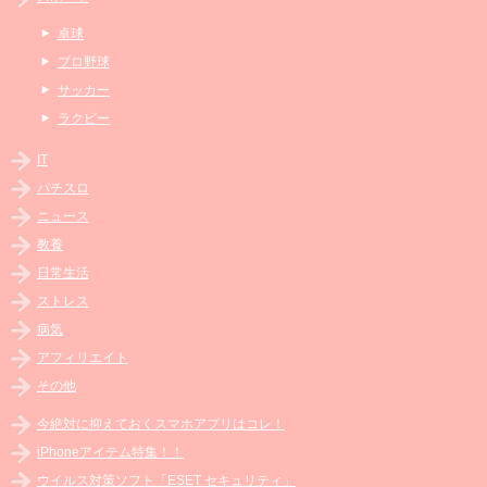
卓球
プロ野球
サッカー
ラクビー
IT
パチスロ
ニュース
教養
日常生活
ストレス
病気
アフィリエイト
その他
今絶対に抑えておくスマホアプリはコレ！
iPhoneアイテム特集！！
ウイルス対策ソフト「ESET セキュリティ」