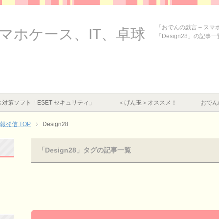
「おでんの戯言 – ス
スマホケース、IT、卓球
「Design28」の記事
対策ソフト「ESET セキュリティ」
＜げん玉＞オススメ！
おでん
情報発信
TOP
Design28
「Design28」タグの記事一覧