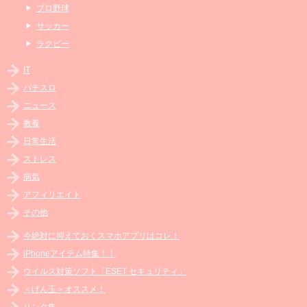
プロ野球
サッカー
ラクビー
IT
パチスロ
ニュース
教養
日常生活
ストレス
病気
アフィリエイト
その他
今絶対に抑えておくスマホアプリはコレ！
iPhoneアイテム特集！！
ウイルス対策ソフト「ESET セキュリティ」
＜げん玉＞オススメ！