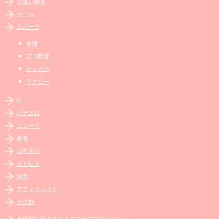
小遣い稼ぎ
ゲーム
スポーツ
卓球
プロ野球
サッカー
ラクビー
IT
パチスロ
ニュース
教養
日常生活
ストレス
病気
アフィリエイト
その他
今絶対に抑えておくスマホアプリはコレ！