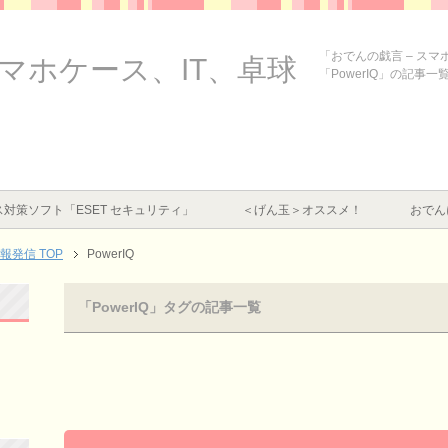
「おでんの戯言 – ス
スマホケース、IT、卓球
「PowerIQ」の記事一
対策ソフト「ESET セキュリティ」
＜げん玉＞オススメ！
おでん
情報発信
TOP
PowerIQ
「PowerIQ」タグの記事一覧