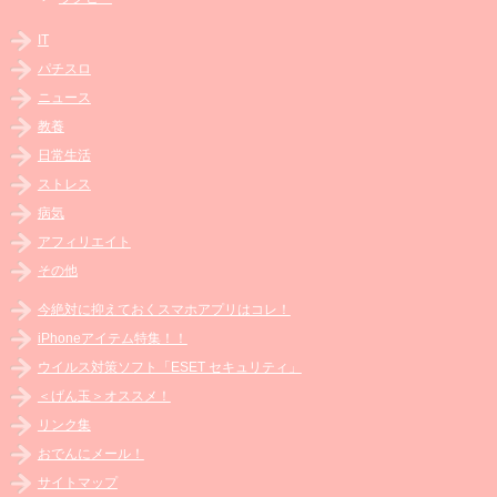
IT
パチスロ
ニュース
教養
日常生活
ストレス
病気
アフィリエイト
その他
今絶対に抑えておくスマホアプリはコレ！
iPhoneアイテム特集！！
ウイルス対策ソフト「ESET セキュリティ」
＜げん玉＞オススメ！
リンク集
おでんにメール！
サイトマップ